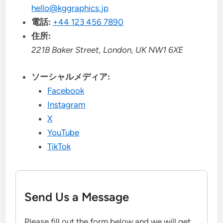
hello@kggraphics.jp
電話:
+44 123 456 7890
住所:
221B Baker Street, London, UK NW1 6XE
ソーシャルメディア:
Facebook
Instagram
X
YouTube
TikTok
Send Us a Message
Please fill out the form below and we will get