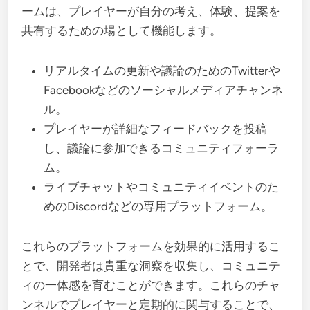
ームは、プレイヤーが自分の考え、体験、提案を
共有するための場として機能します。
リアルタイムの更新や議論のためのTwitterや
Facebookなどのソーシャルメディアチャンネ
ル。
プレイヤーが詳細なフィードバックを投稿
し、議論に参加できるコミュニティフォーラ
ム。
ライブチャットやコミュニティイベントのた
めのDiscordなどの専用プラットフォーム。
これらのプラットフォームを効果的に活用するこ
とで、開発者は貴重な洞察を収集し、コミュニテ
ィの一体感を育むことができます。これらのチャ
ンネルでプレイヤーと定期的に関与することで、