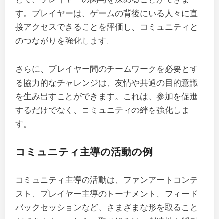
す。プレイヤーは、ゲームの背後にいる人々に直
接アクセスできることを評価し、コミュニティと
のつながりを強化します。
さらに、プレイヤー間のチームワークを必要とす
る協力的なチャレンジは、友情や共通の目的意識
を生み出すことができます。これは、参加を促進
するだけでなく、コミュニティの絆を強化しま
す。
コミュニティ主導の活動の例
コミュニティ主導の活動は、ファンアートコンテ
スト、プレイヤー主導のトーナメント、フィード
バックセッションなど、さまざまな形を取ること