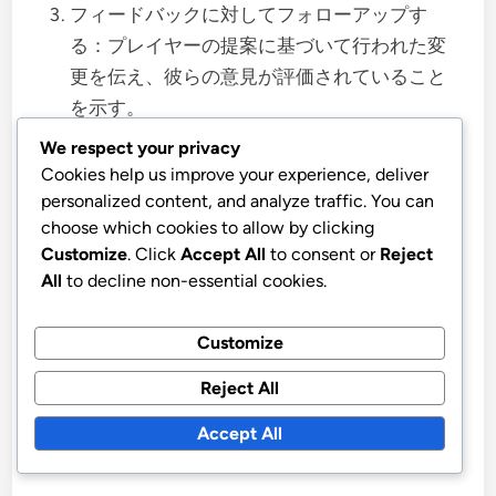
フィードバックに対してフォローアップす
る：プレイヤーの提案に基づいて行われた変
更を伝え、彼らの意見が評価されていること
を示す。
We respect your privacy
関連記事
Cookies help us improve your experience, deliver
personalized content, and analyze traffic. You can
choose which cookies to allow by clicking
Apexコインギフトカードの履歴：変更、以前
Customize
. Click
Accept All
to consent or
Reject
のバージョン、更新
All
to decline non-essential cookies.
Apexコインギフトカード統合：他の報酬、ロ
イヤルティプログラム、特典の重複
Customize
プライムゲーミングパック：過去のパックの
Reject All
引き換え、リカバリーオプション、カスタマ
ーサポート
Accept All