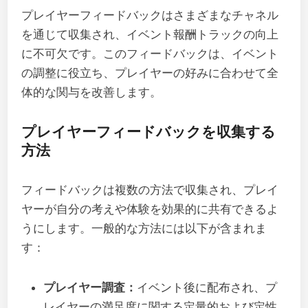
プレイヤーフィードバックはさまざまなチャネル
を通じて収集され、イベント報酬トラックの向上
に不可欠です。このフィードバックは、イベント
の調整に役立ち、プレイヤーの好みに合わせて全
体的な関与を改善します。
プレイヤーフィードバックを収集する
方法
フィードバックは複数の方法で収集され、プレイ
ヤーが自分の考えや体験を効果的に共有できるよ
うにします。一般的な方法には以下が含まれま
す：
プレイヤー調査：
イベント後に配布され、プ
レイヤーの満足度に関する定量的および定性