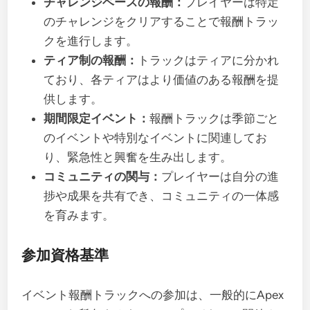
チャレンジベースの報酬：
プレイヤーは特定
のチャレンジをクリアすることで報酬トラッ
クを進行します。
ティア制の報酬：
トラックはティアに分かれ
ており、各ティアはより価値のある報酬を提
供します。
期間限定イベント：
報酬トラックは季節ごと
のイベントや特別なイベントに関連してお
り、緊急性と興奮を生み出します。
コミュニティの関与：
プレイヤーは自分の進
捗や成果を共有でき、コミュニティの一体感
を育みます。
参加資格基準
イベント報酬トラックへの参加は、一般的にApex