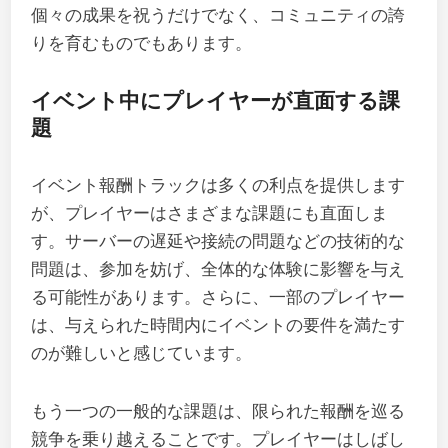
個々の成果を祝うだけでなく、コミュニティの誇
りを育むものでもあります。
イベント中にプレイヤーが直面する課
題
イベント報酬トラックは多くの利点を提供します
が、プレイヤーはさまざまな課題にも直面しま
す。サーバーの遅延や接続の問題などの技術的な
問題は、参加を妨げ、全体的な体験に影響を与え
る可能性があります。さらに、一部のプレイヤー
は、与えられた時間内にイベントの要件を満たす
のが難しいと感じています。
もう一つの一般的な課題は、限られた報酬を巡る
競争を乗り越えることです。プレイヤーはしばし