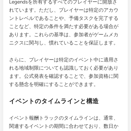
Legendsを所有するすべてのプレイヤーに開放さ
れています。ただし、プレイヤーは特定のアカウ
ントレベルであることや、予備タスクを完了する
ことなど、特定の条件を満たす必要がある場合が
あります。これらの基準は、参加者がゲームメカ
ニクスに関与し、慣れていることを保証します。
さらに、プレイヤーは特定のイベント中に適用さ
れる地域制限についても認識しておく必要があり
ます。公式発表を確認することで、参加資格に関
する懸念を明確にすることができます。
イベントのタイムラインと構造
イベント報酬トラックのタイムラインは、通常、
関連するイベントの期間に合わせており、数日か