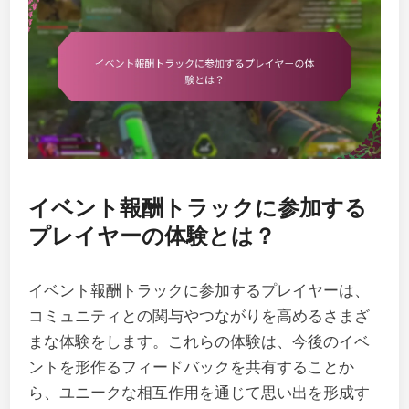
イベント報酬トラックに参加する
プレイヤーの体験とは？
イベント報酬トラックに参加するプレイヤーは、
コミュニティとの関与やつながりを高めるさまざ
まな体験をします。これらの体験は、今後のイベ
ントを形作るフィードバックを共有することか
ら、ユニークな相互作用を通じて思い出を形成す