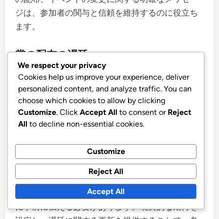
ジは、参加者の関与と信頼を維持するのに役立ち
ます。
賞の配布の遅延
We respect your privacy
Cookies help us improve your experience, deliver
賞の配布の遅延は、イベント賞トラックの参加者
personalized content, and analyze traffic. You can
の不満を引き起こす可能性があります。受賞者が
choose which cookies to allow by clicking
タイムリーに賞を受け取らない場合、信頼感や失
Customize
. Click
Accept All
to consent or
Reject
望感を生むことがあります。参加者は、自分の努
All
to decline non-essential cookies.
力が適切に認識されていないと感じるかもしれま
せん。
Customize
Reject All
このような問題を避けるために、主催者は賞の配
Accept All
布の明確なタイムラインを確立し、これを参加者
に事前に伝える必要があります。現実的な期待を