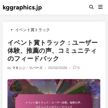
Skip
kggraphics.jp
Mai
to
Open
Men
Search
content
Posted
イベント賞トラック
in
イベント賞トラック：ユーザー
体験、推薦の声、コミュニティ
のフィードバック
by
マキシン・リバーズ
•
20/02/2026
•
0